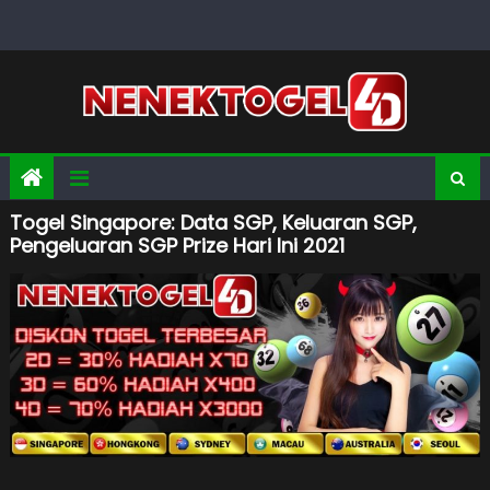
Skip
to
content
Togel Singapore: Data SGP, Keluaran SGP,
Pengeluaran SGP Prize Hari Ini 2021