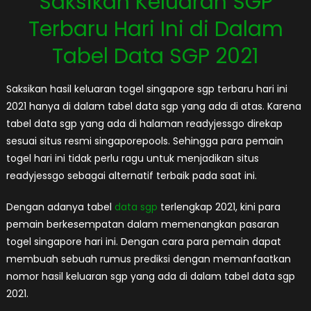
Saksikan Keluaran SGP
Terbaru Hari Ini di Dalam
Tabel Data SGP 2021
Saksikan hasil keluaran togel singapore sgp terbaru hari ini
2021 hanya di dalam tabel data sgp yang ada di atas. Karena
tabel data sgp yang ada di halaman readyjessgo direkap
sesuai situs resmi singaporepools. Sehingga para pemain
togel hari ini tidak perlu ragu untuk menjadikan situs
readyjessgo sebagai alternatif terbaik pada saat ini.
Dengan adanya tabel
data sgp
terlengkap 2021, kini para
pemain berkesempatan dalam memenangkan pasaran
togel singapore hari ini. Dengan cara para pemain dapat
membuah sebuah rumus prediksi dengan memanfaatkan
nomor hasil keluaran sgp yang ada di dalam tabel data sgp
2021.