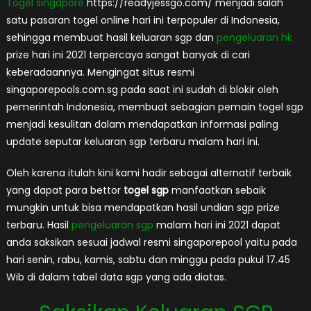
Togel singapore
https://readyjessgo.com/ menjadi salah
satu pasaran togel online hari ini terpopuler di Indonesia,
sehingga membuat hasil keluaran sgp dan
pengeluaran hk
prize hari ini 2021 terpercaya sangat banyak di cari
keberadaannya. Mengingat situs resmi
singaporepools.com.sg pada saat ini sudah di blokir oleh
pemerintah Indonesia, membuat sebagian pemain togel sgp
menjadi kesulitan dalam mendapatkan informasi paling
update seputar keluaran sgp terbaru malam hari ini.
Oleh karena itulah kini kami hadir sebagai alternatif terbaik
yang dapat para bettor
togel sgp
manfaatkan sebaik
mungkin untuk bisa mendapatkan hasil undian sgp prize
terbaru. Hasil
pengeluaran sgp
malam hari ini 2021 dapat
anda saksikan sesuai jadwal resmi singaporepool yaitu pada
hari senin, rabu, kamis, sabtu dan minggu pada pukul 17.45
Wib di dalam tabel data sgp yang ada diatas.